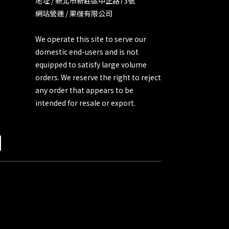
地址 / 新北市新莊區中正路73號
網站營運 / 果樄有限公司
We operate this site to serve our
domestic end-users and is not
equipped to satisfy large volume
orders. We reserve the right to reject
any order that appears to be
intended for resale or export.