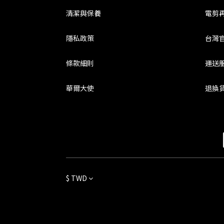
清潔與保養
電剪
隱私政策
台灣
條款細則
運送
華爾大使
退換
$
TWD