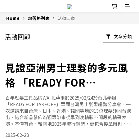
Home
部落格列表
活動回顧
活動回顧
文章分類
見證亞洲男士理髮的多元風
格 「READY FOR
TAKEOFF」華爾台灣男士
百年理髮工具品牌WAHL華爾於2025/02/24於台北舉辦
「READY FOR TAKEOFF」華爾台灣男士髮型趨勢分享會，一
髮型趨勢分享會圓滿落幕
次邀請來自台灣、日本、香港、韓國等地的13位理髮師同台演
出，結合新品發佈為觀眾帶來從早到晚精彩不間段的精采表
演。不僅有台、韓兩地2025年流行趨勢，更包含髮型雕刻、經
典油頭、復古髮型及由2024理髮奧林匹克冠軍組結合DJ表演的
2025-02-28
創意舞台。本次活動不僅是一場髮型趨勢的探索，更旨在呈現