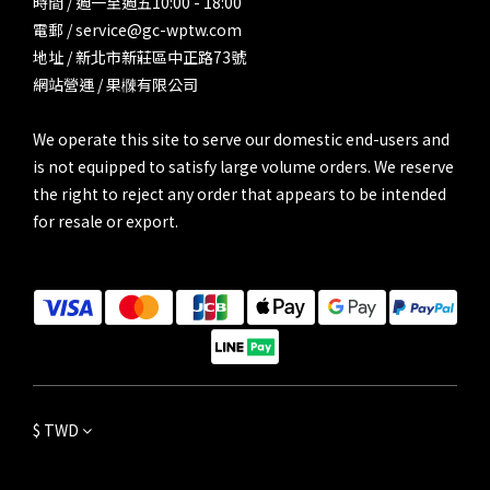
時間 / 週一至週五10:00 - 18:00
電郵 / service@gc-wptw.com
地址 / 新北市新莊區中正路73號
網站營運 / 果樄有限公司
We operate this site to serve our domestic end-users and
is not equipped to satisfy large volume orders. We reserve
the right to reject any order that appears to be intended
for resale or export.
$
TWD