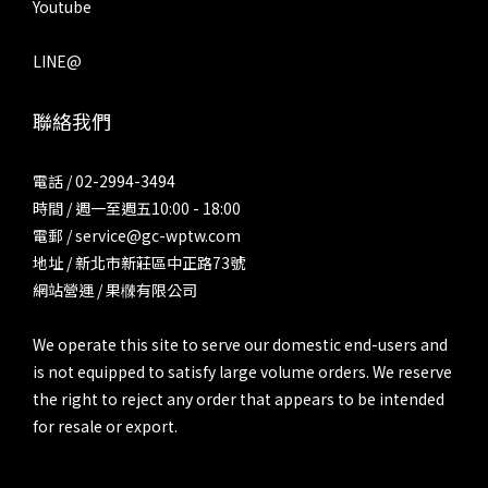
Youtube
LINE@
聯絡我們
電話 / 02-2994-3494
時間 / 週一至週五10:00 - 18:00
電郵 / service@gc-wptw.com
地址 / 新北市新莊區中正路73號
網站營運 / 果樄有限公司
We operate this site to serve our domestic end-users and
is not equipped to satisfy large volume orders. We reserve
the right to reject any order that appears to be intended
for resale or export.