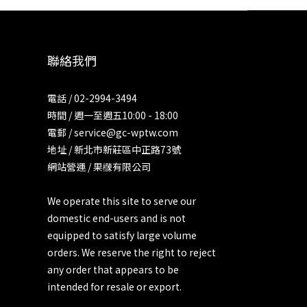
聯絡我們
電話 / 02-2994-3494
時間 / 週一至週五10:00 - 18:00
電郵 / service@gc-wptw.com
地址 / 新北市新莊區中正路73號
網站營運 / 果樄有限公司
We operate this site to serve our
domestic end-users and is not
equipped to satisfy large volume
orders. We reserve the right to reject
any order that appears to be
intended for resale or export.