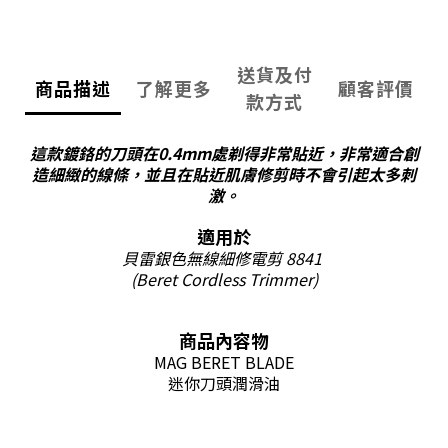
送貨及付
商品描述
了解更多
顧客評價
款方式
這款鍍鉻的刀頭在0.4mm處剃得非常貼近，非常適合創
造細緻的線條，並且在貼近肌膚修剪時不會引起太多刺
激。
適用於
貝雷銀色無線
細修電剪 8841
(Beret Cordless Trimmer)
商品內容物
MAG BERET BLADE
迷你刀頭潤滑油