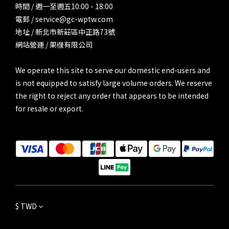
時間 / 週一至週五10:00 - 18:00
電郵 / service@gc-wptw.com
地址 / 新北市新莊區中正路73號
網站營運 / 果樄有限公司
We operate this site to serve our domestic end-users and
is not equipped to satisfy large volume orders. We reserve
the right to reject any order that appears to be intended
for resale or export.
$
TWD