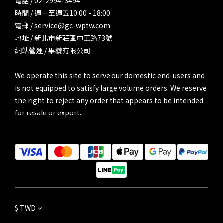
電話 / 02-2994-3494
時間 / 週一至週五10:00 - 18:00
電郵 / service@gc-wptw.com
地址 / 新北市新莊區中正路73號
網站營運 / 果樄有限公司
We operate this site to serve our domestic end-users and
is not equipped to satisfy large volume orders. We reserve
the right to reject any order that appears to be intended
for resale or export.
$
TWD