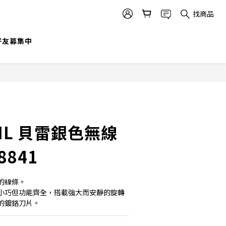
找商品
立即購買
@好友募集中
HL 貝雷銀色無線
8841
的線條。
小巧但功能齊全，搭載強大而安靜的旋轉
的鍍鉻刀片。