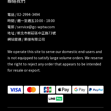
聯絡我們
電話 / 02-2994-3494
時間 / 週一至週五10:00 - 18:00
電郵 / service@gc-wptw.com
地址 / 新北市新莊區中正路73號
網站營運 / 果樄有限公司
We operate this site to serve our domestic end-users and
is not equipped to satisfy large volume orders. We reserve
the right to reject any order that appears to be intended
for resale or export.