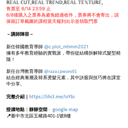
ℝ𝔼𝔸𝕃 ℂ𝕌𝕋,ℝ𝔼𝔸𝕃 𝕋ℝ𝔼ℕ𝔻,ℝ𝔼𝔸𝕃 𝕋𝔼𝕏𝕋𝕌ℝ𝔼,
售票至 6/14 23:59 止
6/8後購入之票券為避免錯過收件，票券將不會寄出，請
保留訂單截圖於課程當天報到出示並領取門票
－講師陣容－
新任韓國教育導師
@c.plot_mhmm2021
擁有多年教育經驗的實戰派，帶你從結構拆解韓式髮型精
隨！
新任台灣教育導師
@raza.cpwceo01
結合經典漸層及韓系燙髮元素，其中訣竅與技巧將在課堂
中分享。
https://lihi3.me/IvYbi
完整介紹｜
授課地點｜靜靜空間
- google map
📍
臺中市北區五權路401-1號8樓