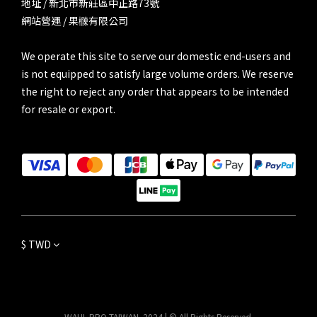
地址 / 新北市新莊區中正路73號
網站營運 / 果樄有限公司
We operate this site to serve our domestic end-users and
is not equipped to satisfy large volume orders. We reserve
the right to reject any order that appears to be intended
for resale or export.
$
TWD
WAHL PRO TAIWAN. 2024 | © All Rights Reserved.