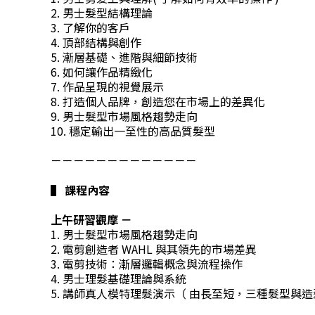
2. 男士髮型結構理論
3. 了解你的客戶
4. 頂部結構與創作
5. 漸層基礎、進階與細節技術
6. 如何讓作品精緻化
7. 作品呈現的視覺展示
8. 打造個人品牌，創造您在市場上的差異化
9. 男士髮型市場風格趨勢走向
10. 穩定輸出一至性的高品質髮型
－－－－－－－－－－－－－
▌ 課程內容
上午研習觀摩 －
1. 男士髮型市場風格趨勢走向
2. 電剪創造者 WAHL 與其領先的市場差異
3. 電剪技術：漸層邏輯概念與流程操作
4. 男士理髮基礎理論與系統
5. 講師真人模特理髮演示（ 由長至短，三種髮型與造