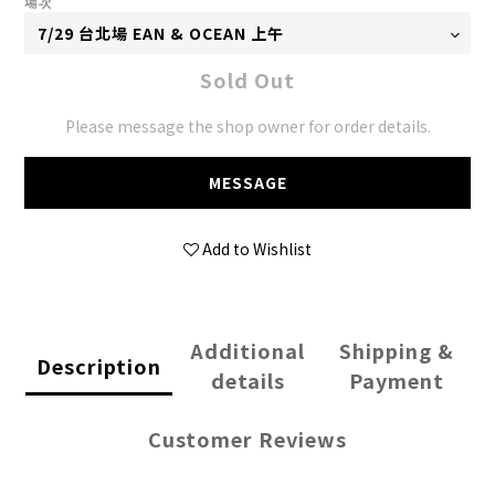
場次
Sold Out
Please message the shop owner for order details.
MESSAGE
Add to Wishlist
Additional
Shipping &
Description
details
Payment
Customer Reviews