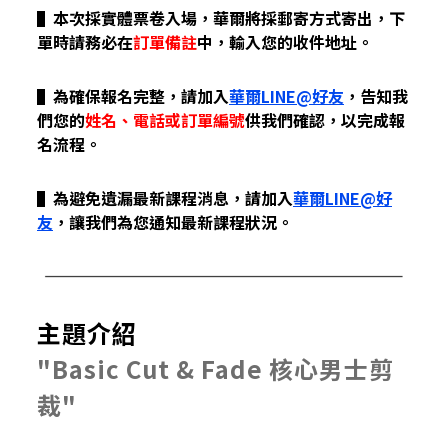
▌
本次採實體票卷入場，華爾將採郵寄方式寄出，下
單時
請務必在
訂單備註
中，輸入您的收件地址。
▌
為確保報名完整，請加入
華爾LINE@好友
，告知我
們您的
姓名、電話或訂單編號
供我們確認，以完成報
名流程。
▌為避免遺漏最新課程消息，
請加入
華爾LINE@好
友
，讓我們為您通知最新課程狀況。
主題介紹
"Basic Cut & Fade 核心男士剪
裁"