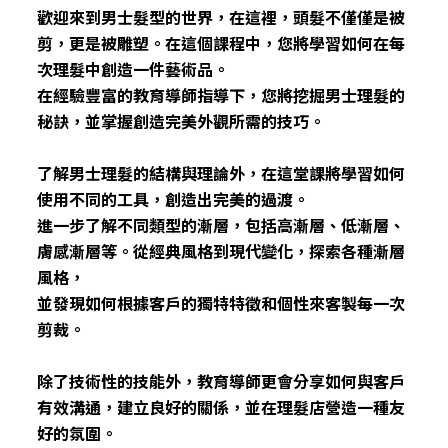
歡迎來到男士髮型的世界，在這裡，頭髮不僅僅是被
剪，更是被雕塑。在這個課程中，您將學
習如何在每
次理髮中創造一件藝術品。
在經驗豐富的教
育導師指導下，您將挖掘男士理髮的
秘訣，並掌握創造
完美外觀所需的技巧。
了解男士理髮的結構與理論外，在這堂課將
學習如何
使用不同的工具，
創造出完美的過渡。
進一步
了解不同類型的漸層，包括高漸層、低漸層、
膚感
漸層等。
從經典風格到現代變
化，探索各種漸層
風格，
並發現如何根據客戶的獨
特特徵和個性來客製每一次
剪裁。
除了技術性的技能外，教育導師更會分享如何與客戶
有
效溝通，建立良好的關係，並在理髮店營造一種友
好的
氛圍。