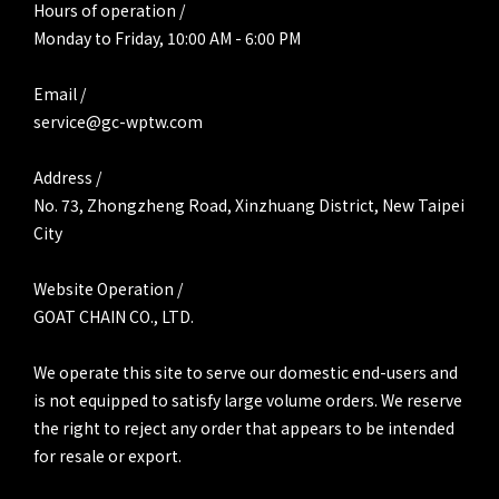
Hours of operation /
Monday to Friday, 10:00 AM - 6:00 PM
Email /
service@gc-wptw.com
Address /
No. 73, Zhongzheng Road, Xinzhuang District, New Taipei
City
Website Operation /
GOAT CHAIN CO., LTD.
We operate this site to serve our domestic end-users and
is not equipped to satisfy large volume orders. We reserve
the right to reject any order that appears to be intended
for resale or export.