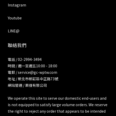
Instagram
Youtube
LINE@
聯絡我們
電話 / 02-2994-3494
時間 / 週一至週五10:00 - 18:00
電郵 / service@gc-wptw.com
地址 / 新北市新莊區中正路73號
網站營運 / 果樄有限公司
We operate this site to serve our domestic end-users and
is not equipped to satisfy large volume orders. We reserve
the right to reject any order that appears to be intended