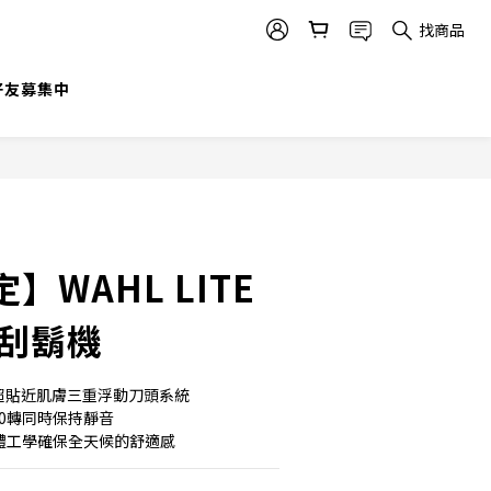
找商品
立即購買
@好友募集中
】WAHL LITE
奇刮鬍機
M 超貼近肌膚三重浮動刀頭系統
00轉同時保持靜音
人體工學確保全天候的舒適感