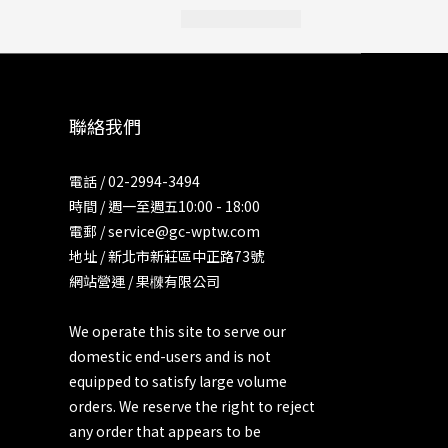
聯絡我們
電話 / 02-2994-3494
時間 / 週一至週五10:00 - 18:00
電郵 / service@gc-wptw.com
地址 / 新北市新莊區中正路73號
網站營運 / 果樄有限公司
We operate this site to serve our
domestic end-users and is not
equipped to satisfy large volume
orders. We reserve the right to reject
any order that appears to be