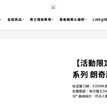
全部商品
男士理髮教育
售後服務＆維修
LINE
【活動限定
系列 朗
鈦塗層刀網：0.05M
低震動感：每分鐘 8,5
30° 曲線設計：符合