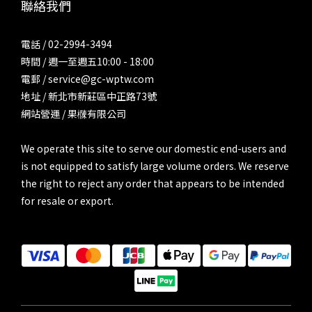
聯絡我們
電話 / 02-2994-3494
時間 / 週一至週五10:00 - 18:00
電郵 / service@gc-wptw.com
地址 / 新北市新莊區中正路73號
網站營運 / 果樄有限公司
We operate this site to serve our domestic end-users and
is not equipped to satisfy large volume orders. We reserve
the right to reject any order that appears to be intended
for resale or export.