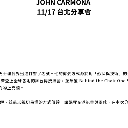
JOHN CARMONA
11/17 台北分享會
在現代男士理髮界迅速打響了名號。他的剪髮方式源於對「形狀與技術」
 曾登上全球各地的舞台傳授技藝，並榮獲 Behind the Chair One S
誌刊物上亮相。
深入理解，並能以親切易懂的方式傳達，讓課程充滿能量與靈感，在本