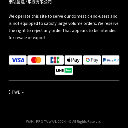
網站營運 / 果樄有限公司
We operate this site to serve our domestic end-users and
is not equipped to satisfy large volume orders. We reserve
the right to reject any order that appears to be intended
for resale or export.
$
TWD
WAHL PRO TAIWAN. 2024 | © All Rights Reserved.